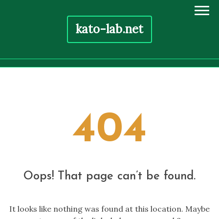
kato-lab.net
Skip
to
content
404
Oops! That page can’t be found.
It looks like nothing was found at this location. Maybe