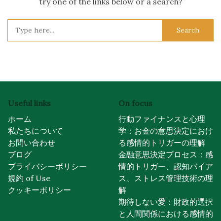
try one of the links below or a search?
Search
for:
Useful links
On focus
ホーム
行動ファイナンスと心理
私たちについて
学：お金の意思決定におけ
お問い合わせ
る感情的トリガーの理解
ブログ
金融意思決定プロセス：感
プライバシーポリシー
情的トリガー、認知バイア
規約 of Use
ス、ストレス管理技術の理
クッキーポリシー
解
期待しない愛：財政的選択
と人間関係における感情的