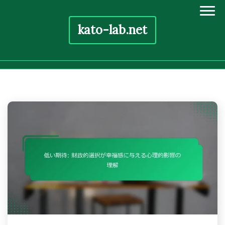
kato-lab.net
Skip
to
content