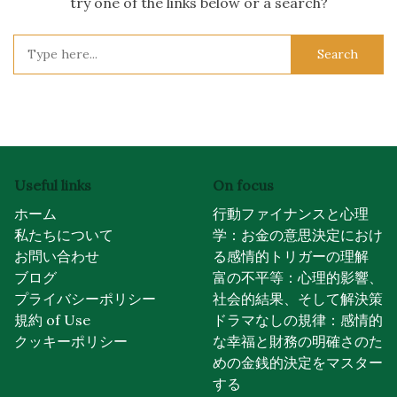
try one of the links below or a search?
Search
for:
Useful links
On focus
ホーム
行動ファイナンスと心理
私たちについて
学：お金の意思決定におけ
お問い合わせ
る感情的トリガーの理解
ブログ
富の不平等：心理的影響、
プライバシーポリシー
社会的結果、そして解決策
規約 of Use
ドラマなしの規律：感情的
クッキーポリシー
な幸福と財務の明確さのた
めの金銭的決定をマスター
する