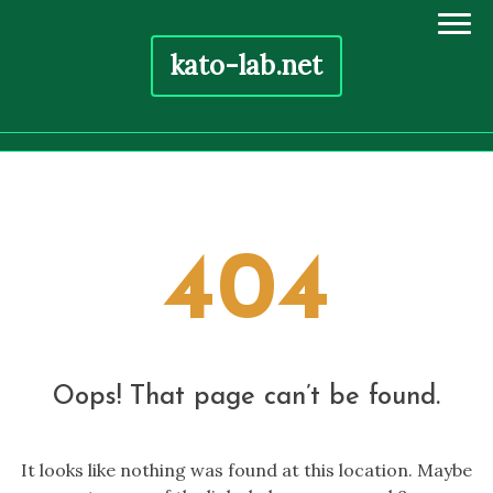
kato-lab.net
Skip
to
content
404
Oops! That page can’t be found.
It looks like nothing was found at this location. Maybe