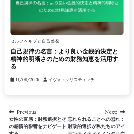
セルフヘルプと自己啓発
自己規律の名言：より良い金銭的決定と
精神的明晰さのための財務知恵を活用す
る
11/08/2025
イヴォ・クリスティッチ
Previous:
Next:
Post
女性の直感：財務選択とそ
忘れられることへの恐れ：
navigation
の感情的影響をナビゲート
財政的選択が私たちのアイ
する
デンティティとメンタルウ