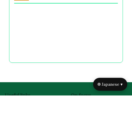
マインドフルな金銭的決定と感情的な気づきを通
じて自分を見つける方法
自己規律の名言：より良い金銭的決定と精神的明
晰さのための財務知恵を活用する
あなたへの愛は変わらない：財政的選択の感情的
重みを理解する
🌐 Japanese ▾
Useful links
On focus
ホーム
整理された混沌を定義す
私たちについて
る：財務意思決定とストレ
お問い合わせ
ス管理における感情的動乱
ブログ
のナビゲート