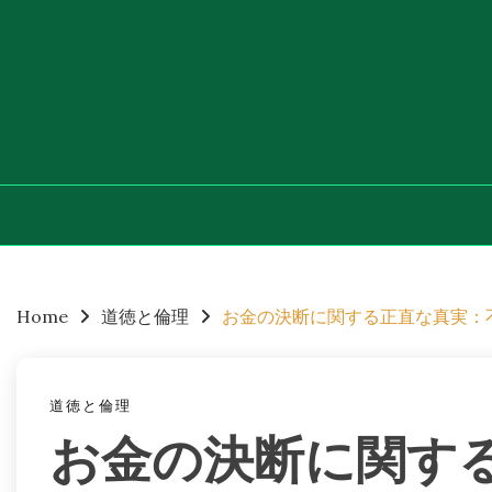
Skip
to
content
Home
道徳と倫理
お金の決断に関する正直な真実：
道徳と倫理
お金の決断に関す