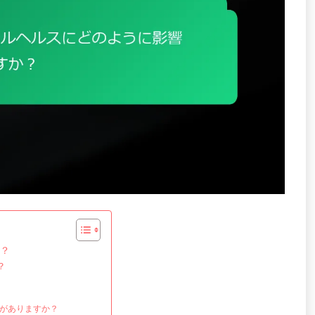
？
？
がありますか？