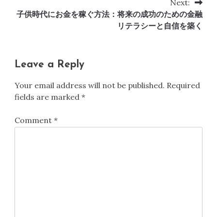
ファイナンスとマネー管理
自動化ビジネスアイデア：成功のための
財務決定とメンタルウェルビーイングの
変革
11/08/2025
イヴォ・クリスティッチ
Next:
Post
子供時代にお金を稼ぐ方法：将来の成功のための金融
navigation
リテラシーと自信を築く