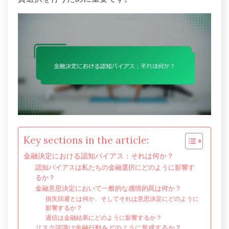
Key sections in the article:
金融決定における認知バイアス：それは何か？
認知バイアスは私たちの金融選択にどのように影響す
るか？
金融意思決定において一般的な感情的罠は何か？
損失回避とは何か、そしてそれは意思決定にどのように
影響するか？
過信は金融結果にどのように影響するか？
リスク認識は金融行動をどのように形成するか？