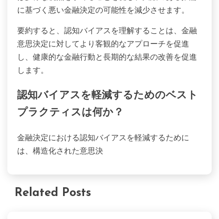
限に抑え、リスク評価を改善することによって、金
融意思決定を大幅に向上させることができます。過
信や損失回避といった認知バイアスは、リスクや報
酬の認識を歪めることがよくあります。これらのバ
イアスを認識することで、個人はより合理的な選択
を行い、より良い投資戦略や金融結果を導くことが
できます。
例えば、アンカリングバイアスを意識することで、
投資家は初期情報に過度に影響を受けることを避け
ることができます。この理解は、資産や市場状況の
より情報に基づいた評価をもたらすことができま
す。さらに、確認バイアスを認識することで、個人
は多様な視点を求めることを促し、欠陥のある推論
に基づく悪い金融決定の可能性を減少させます。
要約すると、認知バイアスを理解することは、金融
意思決定に対してより客観的なアプローチを促進