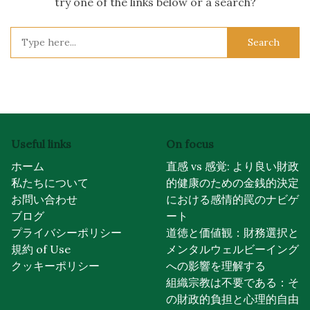
try one of the links below or a search?
Search
for:
Useful links
On focus
ホーム
直感 vs 感覚: より良い財政
私たちについて
的健康のための金銭的決定
お問い合わせ
における感情的罠のナビゲ
ブログ
ート
プライバシーポリシー
道徳と価値観：財務選択と
規約 of Use
メンタルウェルビーイング
クッキーポリシー
への影響を理解する
組織宗教は不要である：そ
の財政的負担と心理的自由