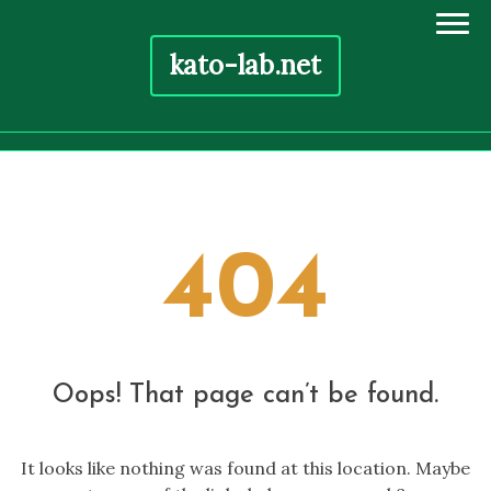
kato-lab.net
Skip
to
content
404
Oops! That page can’t be found.
It looks like nothing was found at this location. Maybe